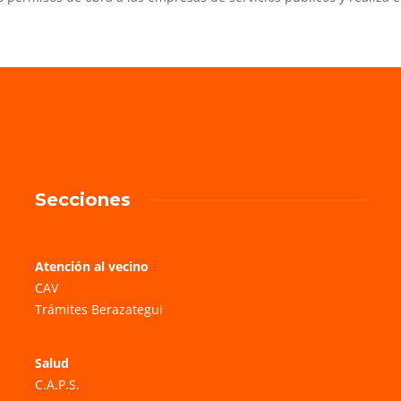
Secciones
Atención al vecino
CAV
Trámites Berazategui
Salud
C.A.P.S.