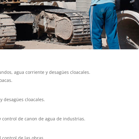
undos, agua corriente y desagües cloacales.
oacas.
 y desagües cloacales.
y control de canon de agua de industrias.
 control de las obras.