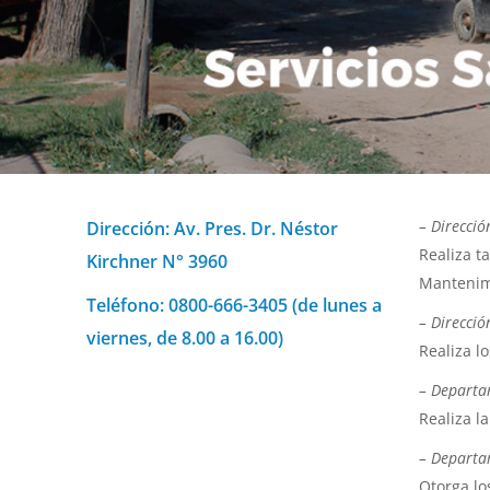
– Direcció
Dirección: Av. Pres. Dr. Néstor
Realiza t
Kirchner N° 3960
Mantenimi
Teléfono: 0800-666-3405 (de lunes a
– Direcció
viernes, de 8.00 a 16.00)
Realiza l
– Departa
Realiza l
– Departa
Otorga lo