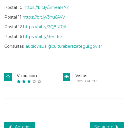
Postal 10
https://bit.ly/3meaHNn
Postal 11
https://bit.ly/3hu6AvV
Postal 12
https://bit.ly/2Q8sT0A
Postal 16
https://bit.ly/3enIIsz
Consultas:
audiovisual@culturaberazategui.gov.ar
Valoración
Vistas
10890 VECES
Anterior
Siguiente