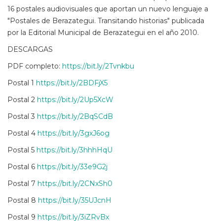
16 postales audiovisuales que aportan un nuevo lenguaje a
"Postales de Berazategui. Transitando historias" publicada
por la Editorial Municipal de Berazategui en el año 2010.
DESCARGAS
PDF completo:
https://bit.ly/2Tvnkbu
Postal 1
https://bit.ly/2BDFjX5
Postal 2
https://bit.ly/2Up5XcW
Postal 3
https://bit.ly/2BqSCdB
Postal 4
https://bit.ly/3gxJ6og
Postal 5
https://bit.ly/3hhhHqU
Postal 6
https://bit.ly/33e9G2j
Postal 7
https://bit.ly/2CNxSh0
Postal 8
https://bit.ly/35UJcnH
Postal 9
https://bit.ly/3iZRvBx