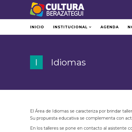
INICIO
INSTITUCIONAL
AGENDA
N
I
Idiomas
El Área de Idiomas se caracteriza por brindar tall
Su propuesta educativa se complementa con activ
En los talleres se pone en contacto al asistente 