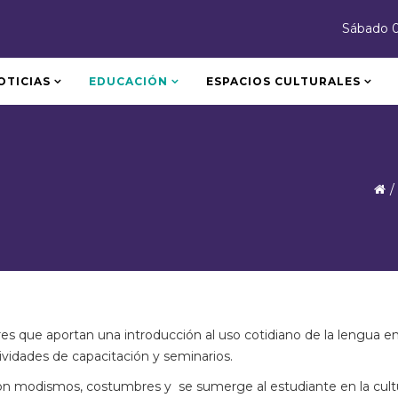
Sábado 
OTICIAS
EDUCACIÓN
ESPACIOS CULTURALES
eres que aportan una introducción al uso cotidiano de la lengua e
idades de capacitación y seminarios.
con modismos, costumbres y se sumerge al estudiante en la cultura