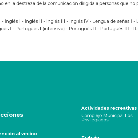
o en la destreza de la comunicación dirigida a personas que no 
II - Inglés I - Inglés II - Inglés III - Inglés IV - Lengua de señas 
 I - Portugués I (intensivo) - Portugués II - Portugués III - Ita
Actividades recreativas
cciones
Complejo Municipal Los
Privilegiados
ención al vecino
Trabajo