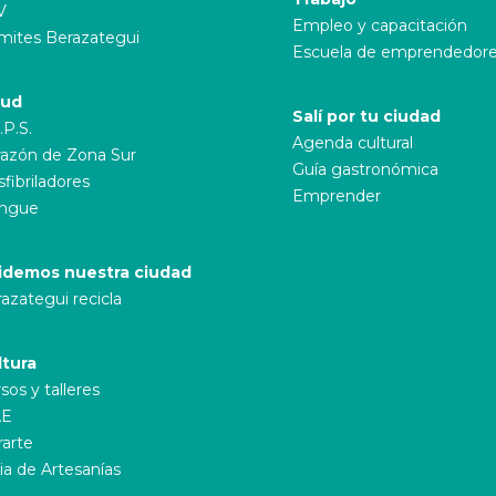
V
Empleo y capacitación
mites Berazategui
Escuela de emprendedor
lud
Salí por tu ciudad
.P.S.
Agenda cultural
azón de Zona Sur
Guía gastronómica
fibriladores
Emprender
ngue
idemos nuestra ciudad
azategui recicla
ltura
sos y talleres
E
rarte
ia de Artesanías