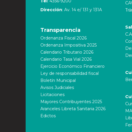
Tel
: 4356-9200
CA
Dirección
: Av. 14 e/ 131 y 131A
Trá
Sa
Transparencia
C.A
Ordenanza Fiscal 2026
Cor
Ordenanza Impositiva 2025
Des
Calendario Tributario 2026
De
Calendario Tasa Vial 2026
Ejercicio Económico Financiero
Cu
Ley de responsabilidad fiscal
Ber
Boletín Municipal
Avisos Judiciales
Licitaciones
Cu
Mayores Contribuyentes 2025
Cur
Aranceles Libreta Sanitaria 2026
MA
Edictos
Lib
Fer