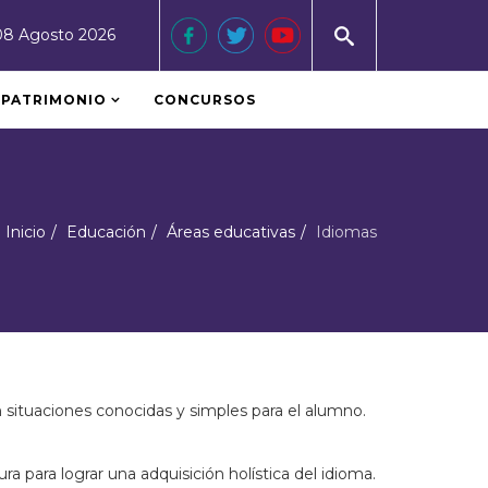
08 Agosto 2026
PATRIMONIO
CONCURSOS
Inicio
Educación
Áreas educativas
Idiomas
n situaciones conocidas y simples para el alumno.
 para lograr una adquisición holística del idioma.