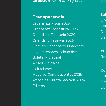
Dirección
: Av. 14 e/ 131 y 131A
Trá
Sa
Transparencia
C.A
Ordenanza Fiscal 2026
Cor
Ordenanza Impositiva 2025
Des
Calendario Tributario 2026
De
Calendario Tasa Vial 2026
Ejercicio Económico Financiero
Cu
Ley de responsabilidad fiscal
Ber
Boletín Municipal
Avisos Judiciales
Licitaciones
Cu
Mayores Contribuyentes 2025
Cur
Aranceles Libreta Sanitaria 2026
MA
Edictos
Lib
Fer