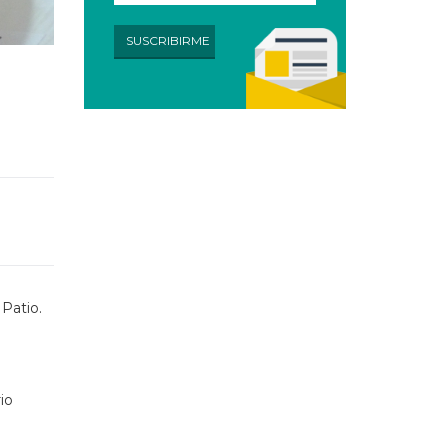
 Patio.
io