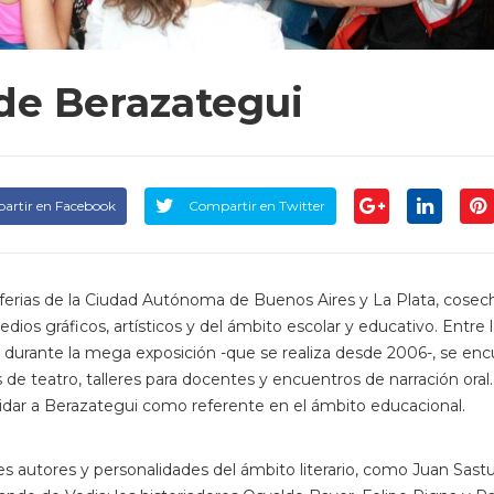
o de Berazategui
artir en Facebook
Compartir en Twitter
les ferias de la Ciudad Autónoma de Buenos Aires y La Plata, cose
edios gráficos, artísticos y del ámbito escolar y educativo. Entre 
an durante la mega exposición -que se realiza desde 2006-, se en
s de teatro, talleres para docentes y encuentros de narración oral
solidar a Berazategui como referente en el ámbito educacional.
s autores y personalidades del ámbito literario, como Juan Sastu