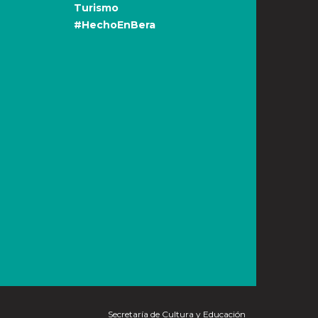
Turismo
#HechoEnBera
Secretaría de Cultura y Educación