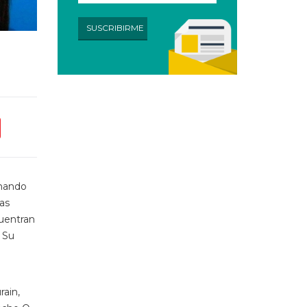
chando
las
cuentran
. Su
rain,