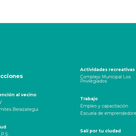
Actividades recreativas
cciones
Complejo Municipal Los
Privilegiados
ención al vecino
Trabajo
V
Empleo y capacitación
mites Berazategui
Escuela de emprendedor
lud
Salí por tu ciudad
.P.S.