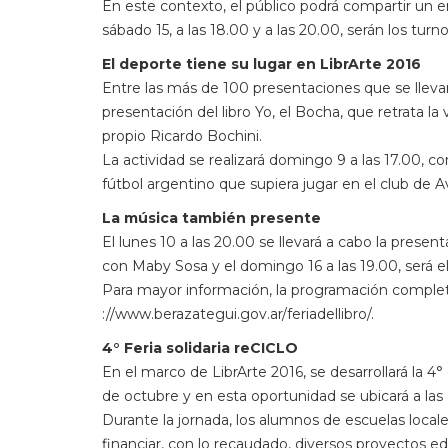
En este contexto, el público podrá compartir un e
sábado 15, a las 18.00 y a las 20.00, serán los tu
El deporte tiene su lugar en LibrArte 2016
Entre las más de 100 presentaciones que se llevará
presentación del libro Yo, el Bocha, que retrata la
propio Ricardo Bochini.
La actividad se realizará domingo 9 a las 17.00, c
fútbol argentino que supiera jugar en el club de A
La música también presente
El lunes 10 a las 20.00 se llevará a cabo la pres
con Maby Sosa y el domingo 16 a las 19.00, será e
Para mayor información, la programación completa
://www.berazategui.gov.ar/feriadellibro/.
4° Feria solidaria reCICLO
En el marco de LibrArte 2016, se desarrollará la 4°
de octubre y en esta oportunidad se ubicará a la
Durante la jornada, los alumnos de escuelas local
financiar, con lo recaudado, diversos proyectos ed