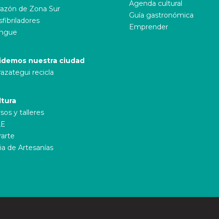
Agenda cultural
azón de Zona Sur
Guía gastronómica
fibriladores
Emprender
ngue
idemos nuestra ciudad
azategui recicla
ltura
sos y talleres
E
rarte
ia de Artesanías