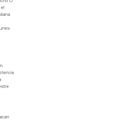
Pacho O
 el
iliana
lunes-
un
potencia
a
estre
tacan