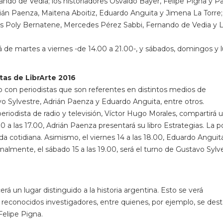
rnando de Vedia; los historiadores Osvaldo Bayer, Felipe Pigna y 
rián Paenza, Maitena Aboitiz, Eduardo Anguita y Jimena La Torre;
tiles Poly Bernatene, Mercedes Pérez Sabbi, Fernando de Vedia y L
rá de martes a viernes -de 14.00 a 21.00-, y sábados, domingos y 
tas de LibrArte 2016
o con periodistas que son referentes en distintos medios de
 Sylvestre, Adrián Paenza y Eduardo Anguita, entre otros.
periodista de radio y televisión, Víctor Hugo Morales, compartirá 
10 a las 17.00, Adrián Paenza presentará su libro Estrategias. La 
da cotidiana. Asimismo, el viernes 14 a las 18.00, Eduardo Anguit
almente, el sábado 15 a las 19.00, será el turno de Gustavo Sylv
rá un lugar distinguido a la historia argentina. Esto se verá
 y reconocidos investigadores, entre quienes, por ejemplo, se des
Felipe Pigna.