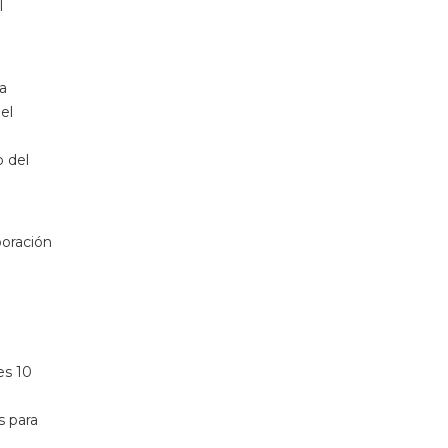
l
la
el
o del
boración
es 10
s para