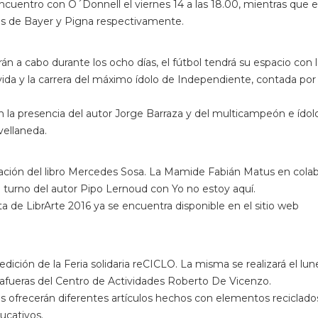
ncuentro con O´Donnell el viernes 14 a las 18.00, mientras que e
rnos de Bayer y Pigna respectivamente.
n a cabo durante los ocho días, el fútbol tendrá su espacio con 
 vida y la carrera del máximo ídolo de Independiente, contada por 
on la presencia del autor Jorge Barraza y del multicampeón e ídol
vellaneda.
entación del libro Mercedes Sosa. La Mamide Fabián Matus en cola
l turno del autor Pipo Lernoud con Yo no estoy aquí.
 de LibrArte 2016 ya se encuentra disponible en el sitio web
 edición de la Feria solidaria reCICLO. La misma se realizará el lun
s afueras del Centro de Actividades Roberto De Vicenzo.
es ofrecerán diferentes artículos hechos con elementos reciclado
ucativos.