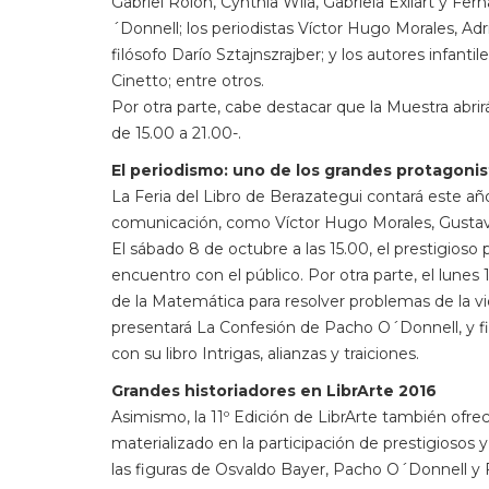
Gabriel Rolón, Cynthia Wila, Gabriela Exilart y Fe
´Donnell; los periodistas Víctor Hugo Morales, Ad
filósofo Darío Sztajnszrajber; y los autores infan
Cinetto; entre otros.
Por otra parte, cabe destacar que la Muestra abri
de 15.00 a 21.00-.
El periodismo: uno de los grandes protagonis
La Feria del Libro de Berazategui contará este añ
comunicación, como Víctor Hugo Morales, Gustavo
El sábado 8 de octubre a las 15.00, el prestigioso 
encuentro con el público. Por otra parte, el lunes 
de la Matemática para resolver problemas de la vi
presentará La Confesión de Pacho O´Donnell, y fin
con su libro Intrigas, alianzas y traiciones.
Grandes historiadores en LibrArte 2016
Asimismo, la 11º Edición de LibrArte también ofrece
materializado en la participación de prestigiosos
las figuras de Osvaldo Bayer, Pacho O´Donnell y 