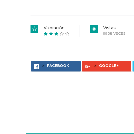
Valoración
Vistas
9908 VECES
FACEBOOK
GOOGLE+