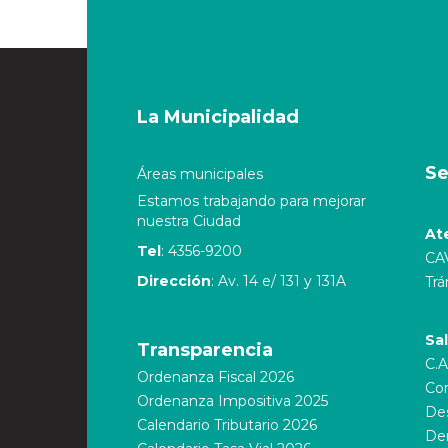
La Municipalidad
Se
Áreas municipales
Estamos trabajando para mejorar
nuestra Ciudad
At
Tel
: 4356-9200
CA
Dirección
: Av. 14 e/ 131 y 131A
Trá
Sa
Transparencia
C.A
Ordenanza Fiscal 2026
Cor
Ordenanza Impositiva 2025
Des
Calendario Tributario 2026
De