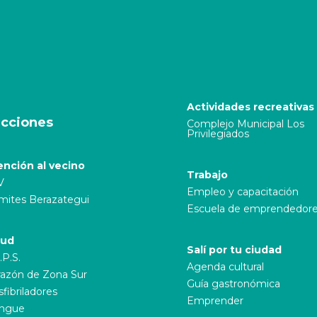
Actividades recreativas
cciones
Complejo Municipal Los
Privilegiados
ención al vecino
Trabajo
V
Empleo y capacitación
mites Berazategui
Escuela de emprendedor
lud
Salí por tu ciudad
.P.S.
Agenda cultural
azón de Zona Sur
Guía gastronómica
fibriladores
Emprender
ngue