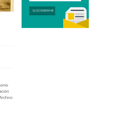
monio
pación
Archivo