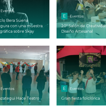
Eventos
E
Eventos
iclo Bera Suena
ugura con una muestra
20º Salón de Creativida
gráfica sobre Skay
Diseño Artesanal
E
Eventos
Eventos
azategui Hace Teatro
Gran fiesta folclórica