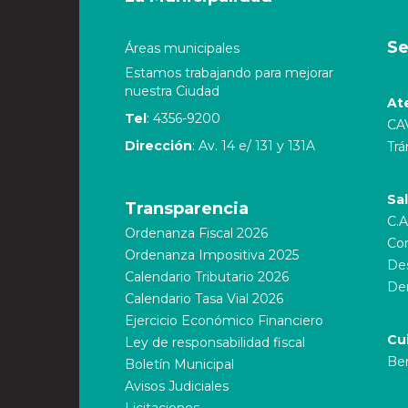
Se
Áreas municipales
Estamos trabajando para mejorar
nuestra Ciudad
At
Tel
: 4356-9200
CA
Dirección
: Av. 14 e/ 131 y 131A
Trá
Sa
Transparencia
C.A
Ordenanza Fiscal 2026
Cor
Ordenanza Impositiva 2025
Des
Calendario Tributario 2026
De
Calendario Tasa Vial 2026
Ejercicio Económico Financiero
Cu
Ley de responsabilidad fiscal
Ber
Boletín Municipal
Avisos Judiciales
Licitaciones