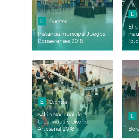
E
E
Eventos
El c
Instancia municipal Juegos
ina
Bonaerenses 2018
foto
E
Eventos
Salón Nacional de
E
Creatividad y Diseño
Artesanal 2018
Ber