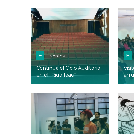
E
E
Eventos
Continúa el Ciclo Auditorio
Visi
en el "Rigolleau"
arru