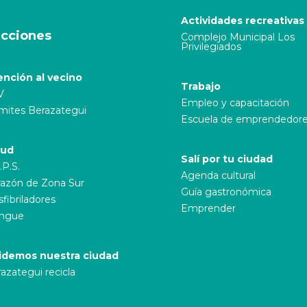
Actividades recreativas
cciones
Complejo Municipal Los
Privilegiados
ención al vecino
Trabajo
V
Empleo y capacitación
mites Berazategui
Escuela de emprendedor
lud
Salí por tu ciudad
.P.S.
Agenda cultural
azón de Zona Sur
Guía gastronómica
fibriladores
Emprender
ngue
idemos nuestra ciudad
azategui recicla