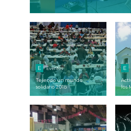
E
E
Eventos
Tejiendo un mundo
Acti
solidario 2018
los