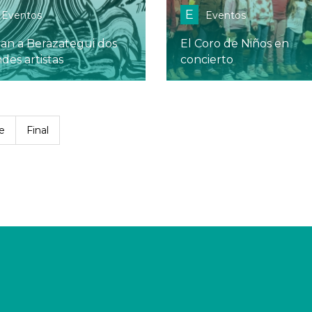
E
Eventos
Eventos
gan a Berazategui dos
El Coro de Niños en
des artistas
concierto
e
Final