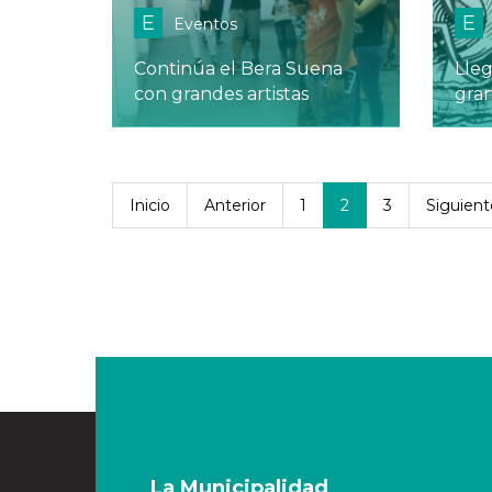
E
E
Eventos
Continúa el Bera Suena
Lle
con grandes artistas
gran
Inicio
Anterior
1
2
3
Siguient
La Municipalidad